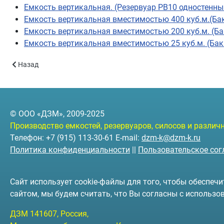
Емкость вертикальная. (Резервуар РВ10 одностенн
Емкость вертикальная вместимостью 400 куб.м.(Бак
Емкость вертикальная вместимостью 200 куб.м. (Ба
Емкость вертикальная вместимостью 25 куб.м. (Бак
Предыдущий: Каталог
Назад
© ООО «ДЗМ», 2009-2025
Производство емкостей, резервуаров, силосов и разли
Телефон: +7 (915) 113-30-61 E-mail:
dzm-k@dzm-k.ru
Политика конфиденциальности
||
Пользовательское со
Сайт использует cookie-файлы для того, чтобы обеспе
сайтом, мы будем считать, что Вы согласны с использо
ДЗМ
141607
, Россия,