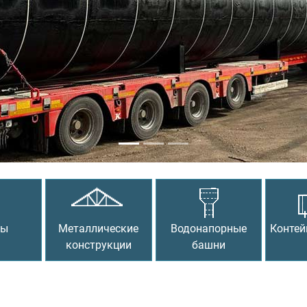
сы
Металлические
Водонапорные
Контей
конструкции
башни