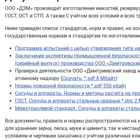
ООО «ДЗМ» производит изготовление емкостей, резервуа
ГОСТ, ОСТ и СТП. А также С учётом всех условий и всех
Ниже приведён список стандартов, норм и правил, на ос
государственным нормам и стандартам по изготовлению
Программа испытаний с целью утверждения типа на
Заключение экспертизы промышленной безопасности
(серийный выпуск) производства ООО «Дмитровский 
Проверка деятельности ООО «Дмитриевский завод 
атомному надзору (
Скачать, *.pdf 8 Мбайт
)
Нормы пожарной безопасности *.pdf 550 кбайт
Сосуды и аппараты. Нормы и методы расчёта на про
ГОСТ. Сосуды и аппараты стальные сварные *.doc 2
Межотраслевой стандарт. Сосуды и аппараты сталь
Все документы, правила и нормы распространяются на и
для хранения зерна, песка, муки и цемента, так и неста
условиям и чертежам заказчика с учётом различных ко