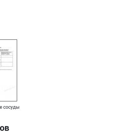
е сосуды
ров