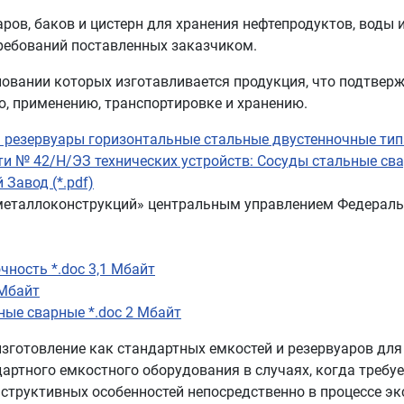
ров, баков и цистерн для хранения нефтепродуктов, воды 
 требований поставленных заказчиком.
новании которых изготавливается продукция, что подтверж
, применению, транспортировке и хранению.
 резервуары горизонтальные стальные двустенночные тип
 № 42/Н/ЭЗ технических устройств: Сосуды стальные свар
Завод (*.pdf)
металлоконструкций» центральным управлением Федеральн
чность *.doc 3,1 Мбайт
 Мбайт
ные сварные *.doc 2 Мбайт
зготовление как стандартных емкостей и резервуаров для 
ндартного емкостного оборудования в случаях, когда требу
нструктивных особенностей непосредственно в процессе э