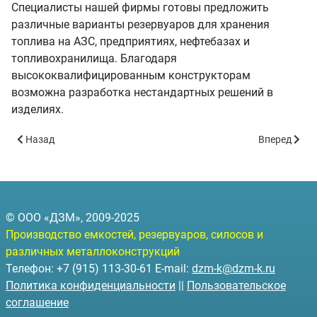
Специалисты нашей фирмы готовы предложить
различные варианты резервуаров для хранения
топлива на АЗС, предприятиях, нефтебазах и
топливохранилища. Благодаря
высококвалифицированным конструкторам
возможна разработка нестандартных решений в
изделиях.
Предыдущий: Силосы для зерна
Следующий: 
Назад
Вперед
© ООО «ДЗМ», 2009-2025
Производство емкостей, резервуаров, силосов и
различных металлоконструкций
Телефон: +7 (915) 113-30-61 E-mail:
dzm-k@dzm-k.ru
Политика конфиденциальности
||
Пользовательское
соглашение