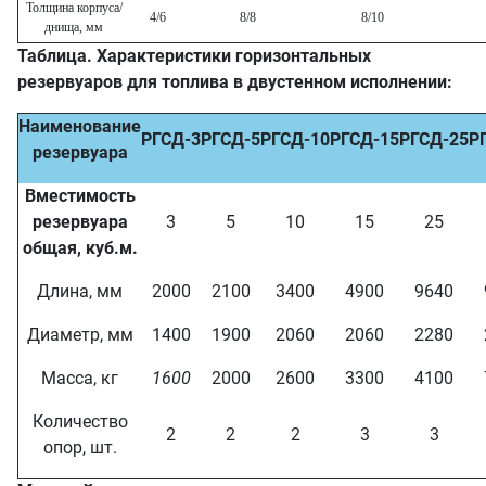
Толщина корпуса/
4/6
8/8
8/10
днища, мм
Таблица. Характеристики горизонтальных
резервуаров для топлива в двустенном исполнении:
Наименование
РГСД-3
РГСД-5
РГСД-10
РГСД-15
РГСД-25
Р
резервуара
Вместимость
резервуара
3
5
10
15
25
общая, куб.м.
Длина, мм
2000
2100
3400
4900
9640
Диаметр, мм
1400
1900
2060
2060
2280
Масса, кг
1600
2000
2600
3300
4100
Количество
2
2
2
3
3
опор, шт.