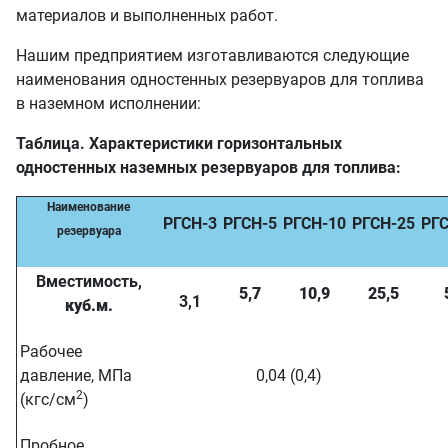
материалов и выполненных работ.
Нашим предприятием изготавливаются следующие
наименования одностенных резервуаров для топлива
в наземном исполнении:
Таблица. Характеристики горизонтальных
одностенных наземных резервуаров для топлива:
Наименование
РГСН-3
РГСН-5
РГСН-10
РГСН-25
РГС
резервуара
Вместимость,
5,7
10,9
25,5
3,1
куб.м.
Рабочее
давление, МПа
0,04 (0,4)
2
(кгс/см
)
Пробное