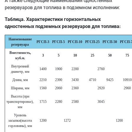
А также следующие наименования одностенных
резервуаров для топлива в подземном исполнении:
Таблица. Характеристики горизонтальных
одностенных подземных резервуаров для топлива:
Наименование
РГСП-3
РГСП-5
РГСП-10
РГСП-25
РГСП-50
РГСП-
резервуара
Вместимость,
3
5
10
25
50
75
куб.м.
Внутренний
1400
1900
2200
2760
диаметр, мм
Длина, мм
2210
2390
3430
4710
9425
10910
Ширина, мм
1560
2060
2360
2920
2960
Высота (при
транспортировке),
1715
2280
2580
3045
мм
Уровень
засыпки(высота
1200
1272
1200
горловины), мм